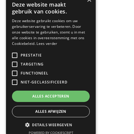
Leefstijl Kennis
Deze website maakt
Inschrijven nieuwsbrief
gebruik van cookies.
Ga naar Downloads

Deze website gebruikt cookies om uw
gebruikerservaring te verbeteren. Door
onze website te gebruiken, stemt u in met
Vacatures
alle cookies in overeenstemming met ons
Cookiebeleid.
Lees verder
Stagiair
Ga naar Werken bij

PRESTATIE
TARGETING
FUNCTIONEEL
NIET-GECLASSIFICEERD
ALLES ACCEPTEREN
ALLES AFWIJZEN
Copyright 2026© Health Development Institute |
DETAILS WEERGEVEN
Designed by
Webblin
POWERED BY COOKIESCRIPT