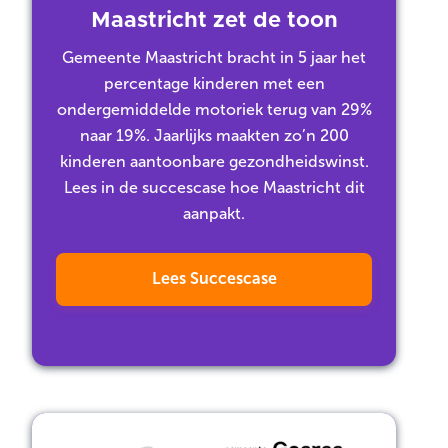
Maastricht zet de toon
Gemeente Maastricht bracht in 5 jaar het
percentage kinderen met een
ondergemiddelde motoriek terug van 29%
naar 19%. Jaarlijks maakten zo’n 200
kinderen aantoonbare gezondheidswinst.
Lees in de succescase hoe Maastricht dit
aanpakt.
Lees Succescase