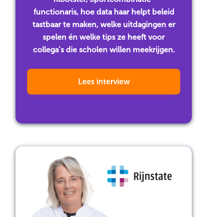
functionaris, hoe data haar helpt beleid
tastbaar te maken, welke uitdagingen er
spelen én welke tips ze heeft voor
collega’s die scholen willen meekrijgen.
Lees interview