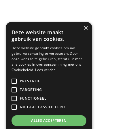
GALA Akkoord
Motoriek Peiling 2024
Motoriek Peil Bundel
Heel Nederland zwemt
Heel Nederland eet
×
Leefstijl Kennis
Deze website maakt
Inschrijven nieuwsbrief
gebruik van cookies.
Ga naar Downloads

Deze website gebruikt cookies om uw
gebruikerservaring te verbeteren. Door
onze website te gebruiken, stemt u in met
Vacatures
alle cookies in overeenstemming met ons
Cookiebeleid.
Lees verder
Stagiair
Ga naar Werken bij

PRESTATIE
TARGETING
FUNCTIONEEL
NIET-GECLASSIFICEERD
ALLES ACCEPTEREN