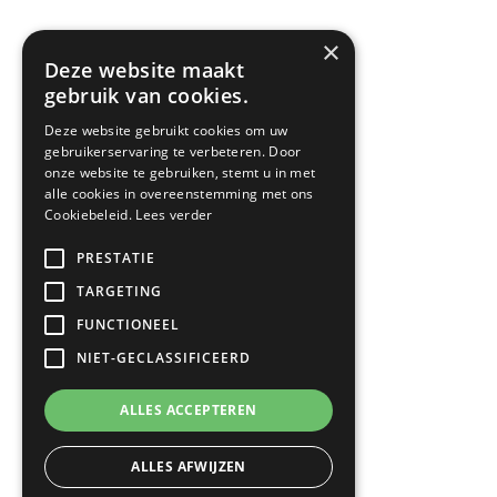
Heel Nederland zwemt
Heel Nederland eet
×
Leefstijl Kennis
Deze website maakt
Inschrijven nieuwsbrief
gebruik van cookies.
Ga naar Downloads

Deze website gebruikt cookies om uw
gebruikerservaring te verbeteren. Door
onze website te gebruiken, stemt u in met
Vacatures
alle cookies in overeenstemming met ons
Cookiebeleid.
Lees verder
Stagiair
Ga naar Werken bij

PRESTATIE
TARGETING
FUNCTIONEEL
NIET-GECLASSIFICEERD
ALLES ACCEPTEREN
ALLES AFWIJZEN